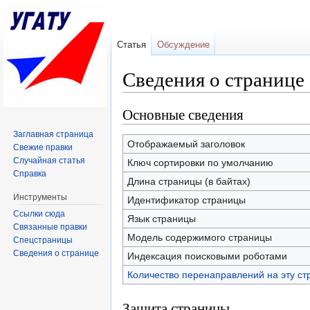
Статья
Обсуждение
Сведения о странице
Перейти к:
навигация
,
поиск
Основные сведения
Заглавная страница
Отображаемый заголовок
Свежие правки
Случайная статья
Ключ сортировки по умолчанию
Справка
Длина страницы (в байтах)
Инструменты
Идентификатор страницы
Ссылки сюда
Язык страницы
Связанные правки
Модель содержимого страницы
Спецстраницы
Сведения о странице
Индексация поисковыми роботами
Количество перенаправлений на эту ст
Защита страницы