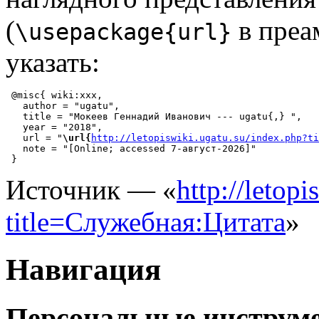
(
в преа
\usepackage{url}
указать:
 @misc{ wiki:xxx,

   author = "ugatu",

   title = "Мокеев Геннадий Иванович --- ugatu{,} ",

   year = "2018",

   url = "
\url{
http://letopiswiki.ugatu.su/index.php?ti
   note = "[Online; accessed 7-август-2026]"

Источник — «
http://letop
title=Служебная:Цитата
»
Навигация
Персональные инструм