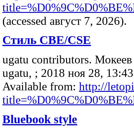
title=%D0%9C%D0%B
(accessed август 7, 2026).
Стиль CBE/CSE
ugatu contributors. Мокеев
ugatu, ; 2018 ноя 28, 13:43
Available from:
http://leto
title=%D0%9C%D0%B
Bluebook style