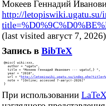
Мокеев Геннадий Иванови
http://letopiswiki.ugatu.su
title=%D0%9C%D0%B
(last visited август 7, 2026)
Запись в
BibTeX
 @misc{ wiki:xxx,

   author = "ugatu",

   title = "Мокеев Геннадий Иванович --- ugatu{,} ",

   year = "2018",

   url = "
http://letopiswiki.ugatu.su/index.php?title=%
   note = "[Online; accessed 7-август-2026]"

При использовании
LaTe
наглядного представления