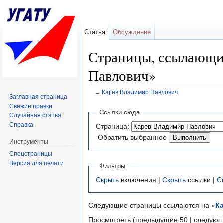
Статья
Обсуждение
Страницы, ссылающи
Павлович»
←
Карев Владимир Павлович
Заглавная страница
Перейти к:
навигация
,
поиск
Свежие правки
Ссылки сюда
Случайная статья
Справка
Страница:
Обратить выбранное
Инструменты
Спецстраницы
Версия для печати
Фильтры
Скрыть
включения |
Скрыть
ссылки |
С
Следующие страницы ссылаются на «
К
Просмотреть (предыдущие 50 | следующ