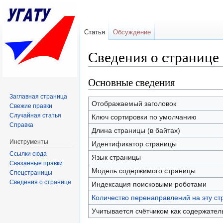
Статья
Обсуждение
Сведения о странице
Перейти к:
навигация
,
поиск
Основные сведения
Заглавная страница
Отображаемый заголовок
Свежие правки
Случайная статья
Ключ сортировки по умолчанию
Справка
Длина страницы (в байтах)
Инструменты
Идентификатор страницы
Ссылки сюда
Язык страницы
Связанные правки
Модель содержимого страницы
Спецстраницы
Сведения о странице
Индексация поисковыми роботами
Количество перенаправлений на эту ст
Учитывается счётчиком как содержател